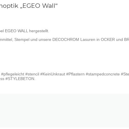
noptik „EGEO Wall“
pel EGEO WALL hergestellt.
ennmittel, Stempel und unsere DECOCHROM Lasuren in OCKER und B
 #pflegeleicht #stencil #KeinUnkraut #Pflastern #stampedconcrete #St
ness #STYLEBETON.