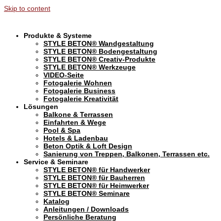
Skip to content
Produkte & Systeme
STYLE BETON® Wandgestaltung
STYLE BETON® Bodengestaltung
STYLE BETON® Creativ-Produkte
STYLE BETON® Werkzeuge
VIDEO-Seite
Fotogalerie Wohnen
Fotogalerie Business
Fotogalerie Kreativität
Lösungen
Balkone & Terrassen
Einfahrten & Wege
Pool & Spa
Hotels & Ladenbau
Beton Optik & Loft Design
Sanierung von Treppen, Balkonen, Terrassen etc.
Service & Seminare
STYLE BETON® für Handwerker
STYLE BETON® für Bauherren
STYLE BETON® für Heimwerker
STYLE BETON® Seminare
Katalog
Anleitungen / Downloads
Persönliche Beratung