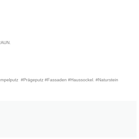
RAUN.
empelputz
#Prägeputz #Fassaden #Haussockel. #Naturstein