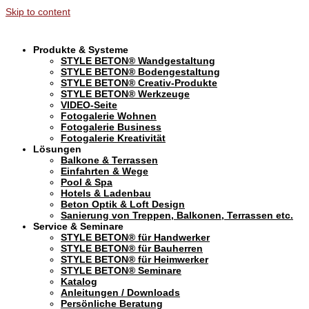
Skip to content
Produkte & Systeme
STYLE BETON® Wandgestaltung
STYLE BETON® Bodengestaltung
STYLE BETON® Creativ-Produkte
STYLE BETON® Werkzeuge
VIDEO-Seite
Fotogalerie Wohnen
Fotogalerie Business
Fotogalerie Kreativität
Lösungen
Balkone & Terrassen
Einfahrten & Wege
Pool & Spa
Hotels & Ladenbau
Beton Optik & Loft Design
Sanierung von Treppen, Balkonen, Terrassen etc.
Service & Seminare
STYLE BETON® für Handwerker
STYLE BETON® für Bauherren
STYLE BETON® für Heimwerker
STYLE BETON® Seminare
Katalog
Anleitungen / Downloads
Persönliche Beratung